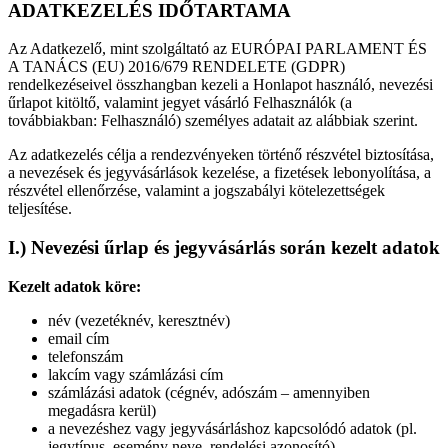
ADATKEZELÉS IDŐTARTAMA
Az Adatkezelő, mint szolgáltató az EURÓPAI PARLAMENT ÉS
A TANÁCS (EU) 2016/679 RENDELETE (GDPR)
rendelkezéseivel összhangban kezeli a Honlapot használó, nevezési
űrlapot kitöltő, valamint jegyet vásárló Felhasználók (a
továbbiakban: Felhasználó) személyes adatait az alábbiak szerint.
Az adatkezelés célja a rendezvényeken történő részvétel biztosítása,
a nevezések és jegyvásárlások kezelése, a fizetések lebonyolítása, a
részvétel ellenőrzése, valamint a jogszabályi kötelezettségek
teljesítése.
I.) Nevezési űrlap és jegyvásárlás során kezelt adatok
Kezelt adatok köre:
név (vezetéknév, keresztnév)
email cím
telefonszám
lakcím vagy számlázási cím
számlázási adatok (cégnév, adószám – amennyiben
megadásra kerül)
a nevezéshez vagy jegyvásárláshoz kapcsolódó adatok (pl.
jegytípus, esemény neve, rendelési azonosító)