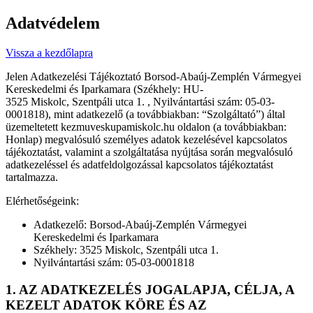
Ugrás
Adatvédelem
a
tartalomhoz
Vissza a kezdőlapra
Jelen Adatkezelési Tájékoztató Borsod-Abaúj-Zemplén Vármegyei
Kereskedelmi és Iparkamara (Székhely: HU-
3525 Miskolc, Szentpáli utca 1. , Nyilvántartási szám: 05-03-
0001818), mint adatkezelő (a továbbiakban: “Szolgáltató”) által
üzemeltetett kezmuveskupamiskolc.hu oldalon (a továbbiakban:
Honlap) megvalósuló személyes adatok kezelésével kapcsolatos
tájékoztatást, valamint a szolgáltatása nyújtása során megvalósuló
adatkezeléssel és adatfeldolgozással kapcsolatos tájékoztatást
tartalmazza.
Elérhetőségeink:
Adatkezelő: Borsod-Abaúj-Zemplén Vármegyei
Kereskedelmi és Iparkamara
Székhely: 3525 Miskolc, Szentpáli utca 1.
Nyilvántartási szám: 05-03-0001818
1. AZ ADATKEZELÉS JOGALAPJA, CÉLJA, A
KEZELT ADATOK KÖRE ÉS AZ