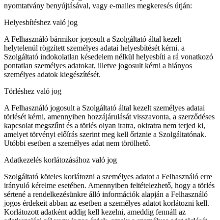
nyomtatvány benyújtásával, vagy e-mailes megkeresés útján:
Helyesbítéshez való jog
A Felhasználó bármikor jogosult a Szolgáltató által kezelt
helytelenül rögzített személyes adatai helyesbítését kérni. a
Szolgáltató indokolatlan késedelem nélkül helyesbíti a rá vonatkozó
pontatlan személyes adatokat, illetve jogosult kérni a hiányos
személyes adatok kiegészítését.
Törléshez való jog
A Felhasználó jogosult a Szolgáltató által kezelt személyes adatai
törlését kérni, amennyiben hozzájárulását visszavonta, a szerződéses
kapcsolat megszűnt és a törlés olyan iratra, okiratra nem terjed ki,
amelyet törvényi előírás szerint meg kell őriznie a Szolgáltatónak.
Utóbbi esetben a személyes adat nem törölhető.
Adatkezelés korlátozásához való jog
Szolgáltató köteles korlátozni a személyes adatot a Felhasználó erre
irányuló kérelme esetében. Amennyiben feltételezhető, hogy a törlés
sértené a rendelkezésünkre álló információk alapján a Felhasználó
jogos érdekeit abban az esetben a személyes adatot korlátozni kell.
Korlátozott adatként addig kell kezelni, ameddig fennáll az