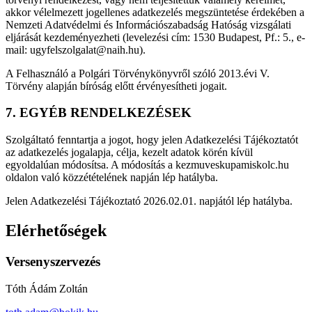
akkor vélelmezett jogellenes adatkezelés megszüntetése érdekében a
Nemzeti Adatvédelmi és Információszabadság Hatóság vizsgálati
eljárását kezdeményezheti (levelezési cím: 1530 Budapest, Pf.: 5., e-
mail: ugyfelszolgalat@naih.hu).
A Felhasználó a Polgári Törvénykönyvről szóló 2013.évi V.
Törvény alapján bíróság előtt érvényesítheti jogait.
7. EGYÉB RENDELKEZÉSEK
Szolgáltató fenntartja a jogot, hogy jelen Adatkezelési Tájékoztatót
az adatkezelés jogalapja, célja, kezelt adatok körén kívül
egyoldalúan módosítsa. A módosítás a kezmuveskupamiskolc.hu
oldalon való közzétételének napján lép hatályba.
Jelen Adatkezelési Tájékoztató 2026.02.01. napjától lép hatályba.
Elérhetőségek
Versenyszervezés
Tóth Ádám Zoltán