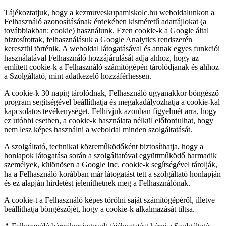
Tájékoztatjuk, hogy a kezmuveskupamiskolc.hu weboldalunkon a
Felhasználó azonosításának érdekében kisméretű adatfájlokat (a
továbbiakban: cookie) használunk. Ezen cookie-k a Google által
biztosítottak, felhasználásuk a Google Analytics rendszerén
keresztül történik. A weboldal látogatásával és annak egyes funkciói
használatával Felhasználó hozzájárulását adja ahhoz, hogy az
említett cookie-k a Felhasználó számítógépén tárolódjanak és ahhoz
a Szolgáltató, mint adatkezelő hozzáférhessen.
A cookie-k 30 napig tárolódnak, Felhasználó ugyanakkor böngésző
program segítségével beállíthatja és megakadályozhatja a cookie-kal
kapcsolatos tevékenységet. Felhívjuk azonban figyelmét arra, hogy
ez utóbbi esetben, a cookie-k használata nélkül előfordulhat, hogy
nem lesz képes használni a weboldal minden szolgáltatását.
A szolgáltató, technikai közreműködőként biztosíthatja, hogy a
honlapok látogatása során a szolgáltatóval együttműködő harmadik
személyek, különösen a Google Inc. cookie-k segítségével tárolják,
ha a Felhasználó korábban már látogatást tett a szolgáltató honlapján
és ez alapján hirdetést jeleníthetnek meg a Felhasználónak.
A cookie-t a Felhasználó képes törölni saját számítógépéről, illetve
beállíthatja böngészőjét, hogy a cookie-k alkalmazását tiltsa.