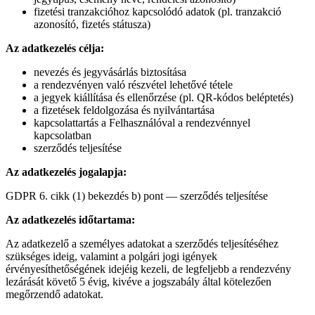
fizetési tranzakcióhoz kapcsolódó adatok (pl. tranzakció
azonosító, fizetés státusza)
Az adatkezelés célja:
nevezés és jegyvásárlás biztosítása
a rendezvényen való részvétel lehetővé tétele
a jegyek kiállítása és ellenőrzése (pl. QR-kódos beléptetés)
a fizetések feldolgozása és nyilvántartása
kapcsolattartás a Felhasználóval a rendezvénnyel
kapcsolatban
szerződés teljesítése
Az adatkezelés jogalapja:
GDPR 6. cikk (1) bekezdés b) pont — szerződés teljesítése
Az adatkezelés időtartama:
Az adatkezelő a személyes adatokat a szerződés teljesítéséhez
szükséges ideig, valamint a polgári jogi igények
érvényesíthetőségének idejéig kezeli, de legfeljebb a rendezvény
lezárását követő 5 évig, kivéve a jogszabály által kötelezően
megőrzendő adatokat.