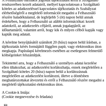
A Felhasználó bármikor jogosult tájékoztatást kérni a Szolgáltató
rendszerében kezelt adatairól, mellyel kapcsolatosan a Szolgáltató
köteles az adatkezeléssel kapcsolatos tájékoztatás és Szabályzat
elérhetőségéről a megfelelő információt megadni a Felhasználó
részére haladéktalanul, de legfeljebb 5 (öt) napon belül annak
érdekében, hogy a Felhasználó az alábbi információkat: kezelt
adatokról, az adatkezelés céljáról, annak jogalapjáról, az
időtartamáról, valamint arról, hogy kik és milyen célból kapják vagy
kapták meg adatait.
A kérelme benyújtásától számított 20 (húsz) napon belül írásban, a
tájékoztatás kérés formájától függően papír, vagy elektronikus úton
megkapja. Papíralapú kérelmezés esetében az esetlegesen felmerülő
költségeinket felszámítjuk.
Tekintettel arra, hogy a Felhasználó a személyes adatai kezelése
ellen tiltakozhat, az adatkezelést korlátozhatja, ennek megfelelően a
Szolgáltató köteles 20 (húsz) napon belül a korlátozásnak
megfelelően az adatkezelést korlátozni, illetve a döntésben
meghatározottakat átvezetni és erről a Felhasználó részére megadni a
megfelelő tájékoztatást elektronikus úton.
A Cookie-k listája:
(Cookie megnevezése és feladata)
_ga