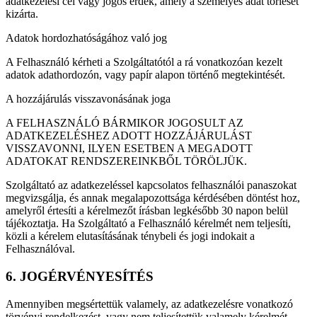
adatkezelési cél vagy jogos érdek, amely a személyes adat törlését
kizárta.
Adatok hordozhatóságához való jog
A Felhasználó kérheti a Szolgáltatótól a rá vonatkozóan kezelt
adatok adathordozón, vagy papír alapon történő megtekintését.
A hozzájárulás visszavonásának joga
A FELHASZNÁLÓ BÁRMIKOR JOGOSULT AZ
ADATKEZELÉSHEZ ADOTT HOZZÁJÁRULÁST
VISSZAVONNI, ILYEN ESETBEN A MEGADOTT
ADATOKAT RENDSZEREINKBŐL TÖRÖLJÜK.
Szolgáltató az adatkezeléssel kapcsolatos felhasználói panaszokat
megvizsgálja, és annak megalapozottsága kérdésében döntést hoz,
amelyről értesíti a kérelmezőt írásban legkésőbb 30 napon belül
tájékoztatja. Ha Szolgáltató a Felhasználó kérelmét nem teljesíti,
közli a kérelem elutasításának ténybeli és jogi indokait a
Felhasználóval.
6. JOGÉRVÉNYESÍTÉS
Amennyiben megsértettük valamely, az adatkezelésre vonatkozó
törvényi rendelkezést, vagy nem teljesítettük valamely kérelmét,