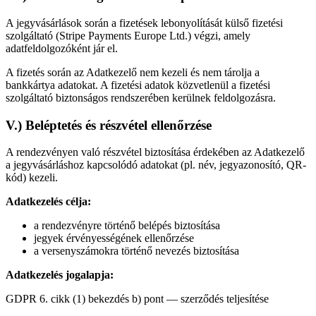
A jegyvásárlások során a fizetések lebonyolítását külső fizetési
szolgáltató (Stripe Payments Europe Ltd.) végzi, amely
adatfeldolgozóként jár el.
A fizetés során az Adatkezelő nem kezeli és nem tárolja a
bankkártya adatokat. A fizetési adatok közvetlenül a fizetési
szolgáltató biztonságos rendszerében kerülnek feldolgozásra.
V.) Beléptetés és részvétel ellenőrzése
A rendezvényen való részvétel biztosítása érdekében az Adatkezelő
a jegyvásárláshoz kapcsolódó adatokat (pl. név, jegyazonosító, QR-
kód) kezeli.
Adatkezelés célja:
a rendezvényre történő belépés biztosítása
jegyek érvényességének ellenőrzése
a versenyszámokra történő nevezés biztosítása
Adatkezelés jogalapja:
GDPR 6. cikk (1) bekezdés b) pont — szerződés teljesítése