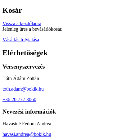
Ugrás
Kosár
a
tartalomhoz
Vissza a kezdőlapra
Jelenleg üres a bevásárlókosár.
Vásárlás folytatása
Elérhetőségek
Versenyszervezés
Tóth Ádám Zoltán
toth.adam@bokik.hu
+36 20 777 3060
Nevezési információk
Havasiné Fedora Andrea
havasi.andrea@bokik.hu